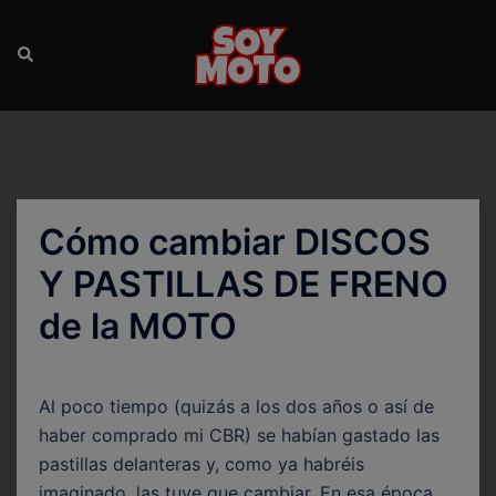
Saltar
al
Buscar
Alte
contenido
men
Cómo cambiar DISCOS
Y PASTILLAS DE FRENO
de la MOTO
Al poco tiempo (quizás a los dos años o así de
haber comprado mi CBR) se habían gastado las
pastillas delanteras y, como ya habréis
imaginado, las tuve que cambiar. En esa época