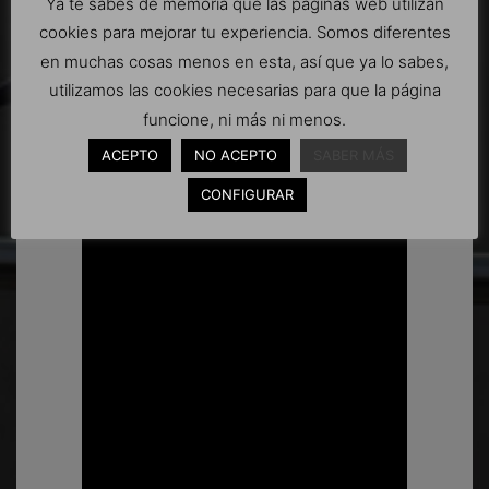
Ya te sabes de memoria que las páginas web utilizan
cookies para mejorar tu experiencia. Somos diferentes
Podríamos hablar durante muchas horas de
en muchas cosas menos en esta, así que ya lo sabes,
discos de freno, de pastillas, de compuestos, de
utilizamos las cookies necesarias para que la página
usos y aplicaciones de los mismos, pero esto lo
funcione, ni más ni menos.
dejaremos para más adelante. Por ahora, os dejo
ACEPTO
NO ACEPTO
SABER MÁS
con el vídeo de como reemplacé los discos de
serie de mi Honda CBR 600RR 2007.
CONFIGURAR