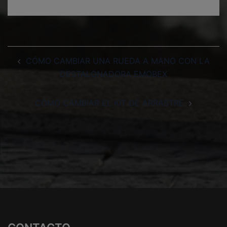
Navegación
CÓMO CAMBIAR UNA RUEDA A MANO CON LA
de
DESTALONADORA EMOBEX
entradas
CÓMO CAMBIAR EL KIT DE ARRASTRE