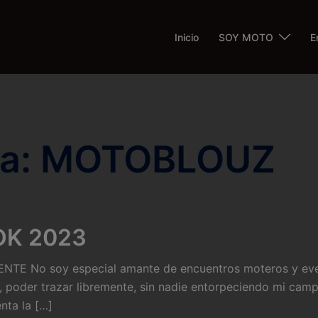
Inicio
SOY MOTO
E
ía:
MOTOBLOUZ
OK 2023
 No soy especial amante de encuentros moteros y event
d, poder trazar libremente, sin nadie entorpeciendo mi camp
nta la […]