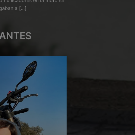
ercomunicadores en la moto se
sgaban a […]
UANTES