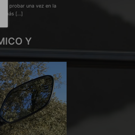
rían probar una vez en la
an más […]
MICO Y