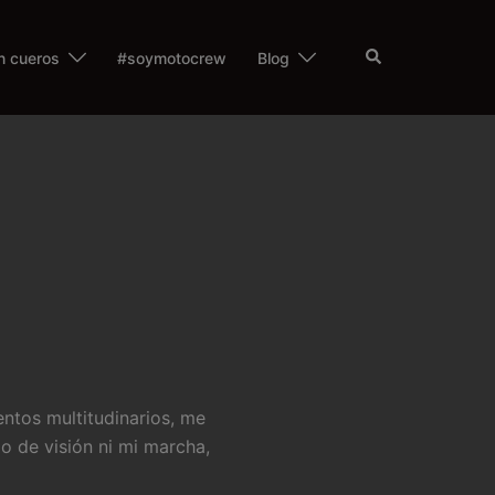
Buscar
n cueros
#soymotocrew
Blog
os multitudinarios, me
o de visión ni mi marcha,