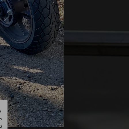
a
os
ra