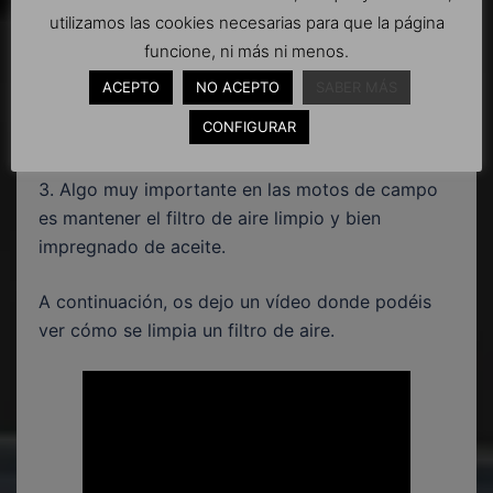
pérdidas por algún poro, que no haya bridas
utilizamos las cookies necesarias para que la página
metálicas rotas, que la bomba no pierda
funcione, ni más ni menos.
refrigerante, que no haya pérdidas de aceite,…
ACEPTO
NO ACEPTO
SABER MÁS
repasad en todos los sitios que se os puedan
CONFIGURAR
ocurrir.
3. Algo muy importante en las motos de campo
es mantener el filtro de aire limpio y bien
impregnado de aceite.
A continuación, os dejo un vídeo donde podéis
ver cómo se limpia un filtro de aire.