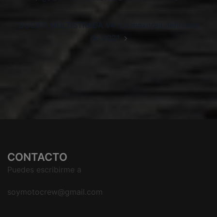
de
entradas
DUCATI MULTISTRADA V4: La maxitrail definitiva
de 2021
CONTACTO
Puedes escribirme a
soymotocrew@gmail.com