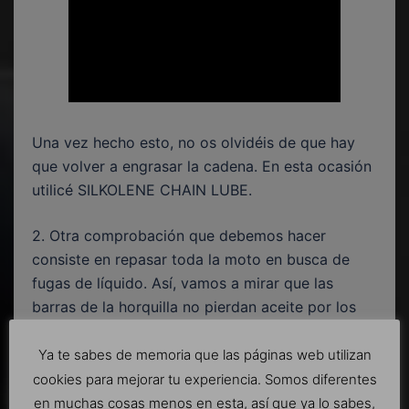
Una vez hecho esto, no os olvidéis de que hay
que volver a engrasar la cadena. En esta ocasión
utilicé SILKOLENE CHAIN LUBE.
2. Otra comprobación que debemos hacer
consiste en repasar toda la moto en busca de
fugas de líquido. Así, vamos a mirar que las
barras de la horquilla no pierdan aceite por los
retenes, que los latiguillos de los frenos se
encuentren en buen estado, que no estén
Ya te sabes de memoria que las páginas web utilizan
agrietados ni pellizcados, que los manguitos que
cookies para mejorar tu experiencia. Somos diferentes
llevan el refrigerante no estén resecos o tengan
en muchas cosas menos en esta, así que ya lo sabes,